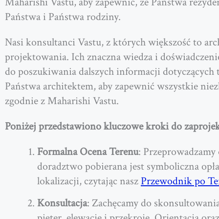
Maharishi Vastu, aby zapewnić, że Państwa rezyden
Państwa i Państwa rodziny.
Nasi konsultanci Vastu, z których większość to arch
projektowania. Ich znaczna wiedza i doświadczen
do poszukiwania dalszych informacji dotyczących t
Państwa architektem, aby zapewnić wszystkie niez
zgodnie z Maharishi Vastu.
Poniżej przedstawiono kluczowe kroki do zaproj
Formalna Ocena Terenu
:
Przeprowadzamy oc
doradztwo pobierana jest symboliczna opł
lokalizacji, czytając nasz
Przewodnik po Ter
Konsultacja
: Zachęcamy do skonsultowania
pięter, elewacje i przekroje. Orientacja 