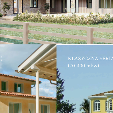
)
KLASYCZNA SER
(70-400 mkw)