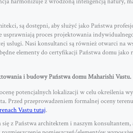
cja harmonizuje z wrodzoną inteligencją natury, ma
itekci, są dostępni, aby służyć jako Państwa profesj
ie usprawniają proces projektowania indywidualne
ej usługi. Nasi konsultanci są również otwarci na 
będne elementy do certyfikacji Państwa domu jako 
ektowania i budowy Państwa domu Maharishi Vastu.
enę potencjalnych lokalizacji w celu określenia wy
ata. Przed przeprowadzeniem formalnej oceny tere
enach Vastu tutaj
.
 się z Państwa architektem i naszym konsultantem
oraz rozmieszczenie pomieszczeń/elementów wyposaże