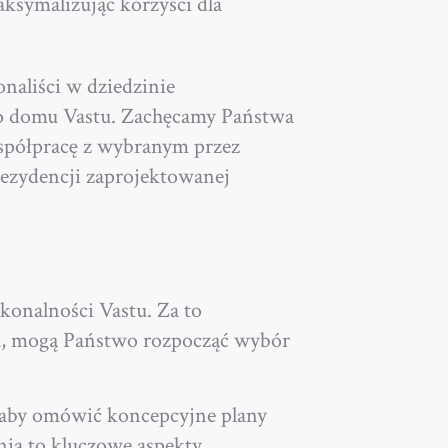
ksymalizując korzyści dla
onaliści w dziedzinie
go domu Vastu. Zachęcamy Państwa
współpracę z wybranym przez
rezydencji zaprojektowanej
konalności Vastu. Za to
nu, mogą Państwo rozpocząć wybór
, aby omówić koncepcyjne plany
nia to kluczowe aspekty