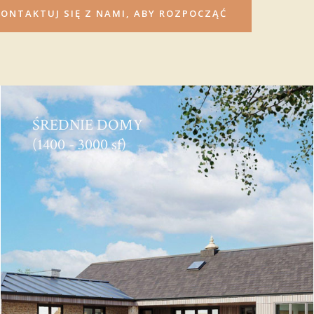
ONTAKTUJ SIĘ Z NAMI, ABY ROZPOCZĄĆ
ŚREDNIE DOMY
(1400 - 3000 sf)