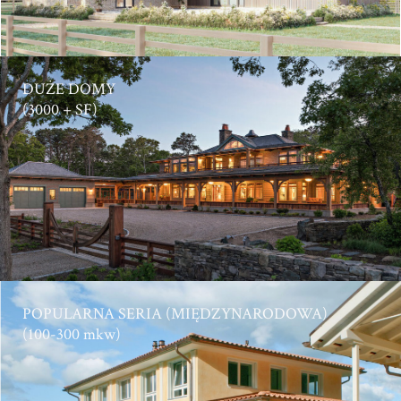
DUŻE DOMY
(3000 + SF)
POPULARNA SERIA (MIĘDZYNARODOWA)
(100-300 mkw)