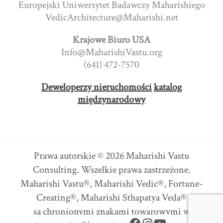
Europejski Uniwersytet Badawczy Maharishiego
VedicArchitecture@Maharishi.net
Krajowe Biuro USA
Info@MaharishiVastu.org
(641) 472-7570
Deweloperzy nieruchomości
katalog
międzynarodowy
Prawa autorskie © 2026 Maharishi Vastu
Consulting. Wszelkie prawa zastrzeżone.
Maharishi Vastu®, Maharishi Vedic®, Fortune-
Creating®, Maharishi Sthapatya Veda®
są chronionymi znakami towarowymi w
F
I
Y