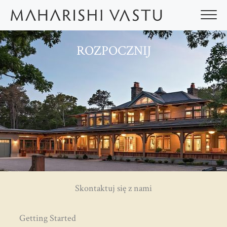
Przejdź
do
treści
ROZPOCZNIJ
Skontaktuj się z nami
Getting Started