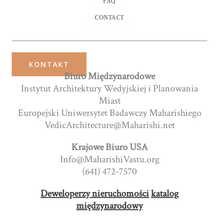
FAQ
CONTACT
KONTAKT
Biuro Międzynarodowe
Instytut Architektury Wedyjskiej i Planowania
Miast
Europejski Uniwersytet Badawczy Maharishiego
VedicArchitecture@Maharishi.net
Krajowe Biuro USA
Info@MaharishiVastu.org
(641) 472-7570
Deweloperzy nieruchomości
katalog
międzynarodowy