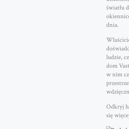
światłu 
okiennic
dnia.
Właścici
doświadc
ludzie, c
dom Vast
w nim cz
przestrz
wdzięczn
Odkryj h
się więce