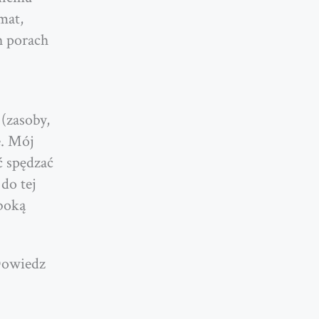
mat,
h porach
(zasoby,
e. Mój
ć spędzać
do tej
boką
Dowiedz