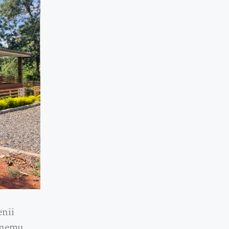
nii
lnemu