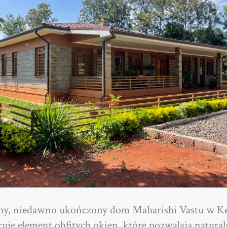
ny, niedawno ukończony dom Maharishi Vastu w Ke
uje element obfitych okien, które pozwalają natura