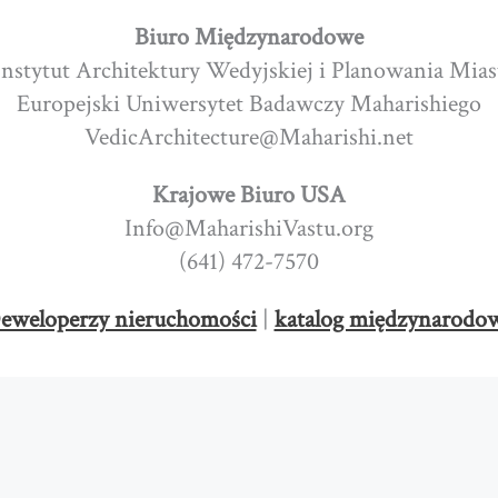
Biuro Międzynarodowe
Instytut Architektury Wedyjskiej i Planowania Mias
Europejski Uniwersytet Badawczy Maharishiego
VedicArchitecture@Maharishi.net
Krajowe Biuro USA
Info@MaharishiVastu.org
(641) 472-7570
eweloperzy nieruchomości
|
katalog międzynarodo
Prawa autorskie © 2026 Maharishi Vastu Consulting. Wszelkie prawa zastrzeżone