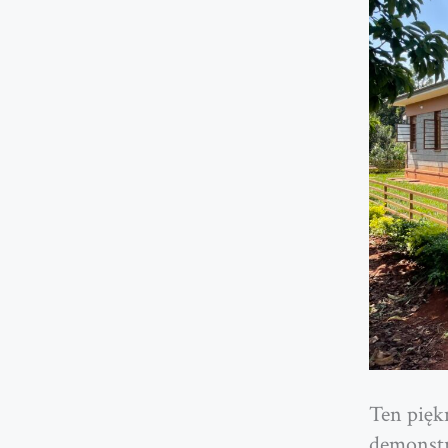
Ten pięk
demonstr