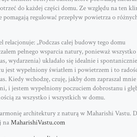
dotrzeć do każdej części domu.
Ze względu na ten kli
e pomagają regulować przepływ powietrza o różnyc
el relacjonuje: „Podczas całej budowy tego domu
załem pełnego wsparcia natury, ponieważ wszystko 
zas, wydarzenia) układało się idealnie i spontaniczni
u jest wypełniony światłem i powietrzem i to radoś
as. Kiedy wchodzę, czuję, jakby dom zapraszał mnie 
eni, i jestem wypełniony poczuciem dobrostanu i głę
ością za wszystko i wszystkich w domu.
armonię architektury z naturą w Maharishi Vastu. 
j na
MaharishiVastu.com