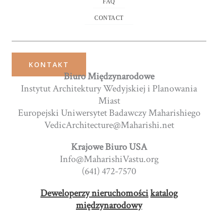
FAQ
CONTACT
KONTAKT
Biuro Międzynarodowe
Instytut Architektury Wedyjskiej i Planowania
Miast
Europejski Uniwersytet Badawczy Maharishiego
VedicArchitecture@Maharishi.net
Krajowe Biuro USA
Info@MaharishiVastu.org
(641) 472-7570
Deweloperzy nieruchomości
katalog
międzynarodowy